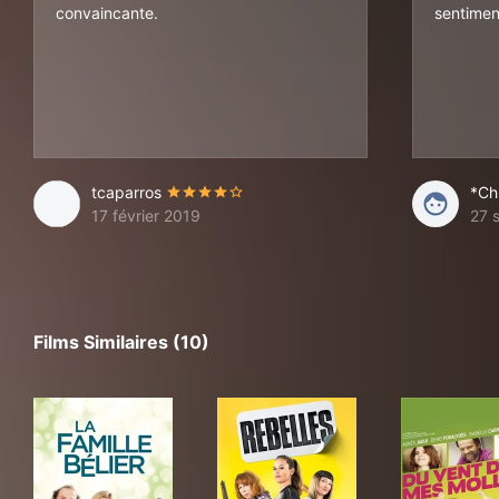
convaincante.
sentimen
tcaparros
*Ch
17 février 2019
27 
Films Similaires (10)