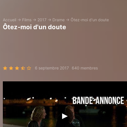
Accueil
→
Films
→
2017
→
Drame
→
Ôtez-moi d'un doute
Ôtez-moi d'un doute
6 septembre 2017
640 membres