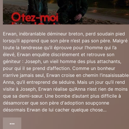
Erwan, inébranlable démineur breton, perd soudain pied
lorsqu’il apprend que son père n’est pas son père. Malgré
toute la tendresse qu’il éprouve pour l’homme qui l’a
élevé, Erwan enquête discrètement et retrouve son
géniteur : Joseph, un vieil homme des plus attachants,
pour qui il se prend d’affection. Comme un bonheur
n’arrive jamais seul, Erwan croise en chemin l’insaisissable
Anna, qu’il entreprend de séduire. Mais un jour qu’il rend
visite à Joseph, Erwan réalise qu’Anna n’est rien de moins
que sa demi-sœur. Une bombe d’autant plus difficile à
désamorcer que son père d'adoption soupçonne
désormais Erwan de lui cacher quelque chose…