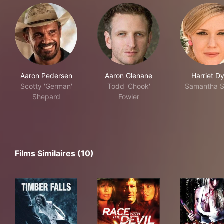
Aaron Pedersen
Aaron Glenane
Harriet D
Scotty 'German'
Todd 'Chook'
Samantha 
Shepard
Fowler
Films Similaires (10)