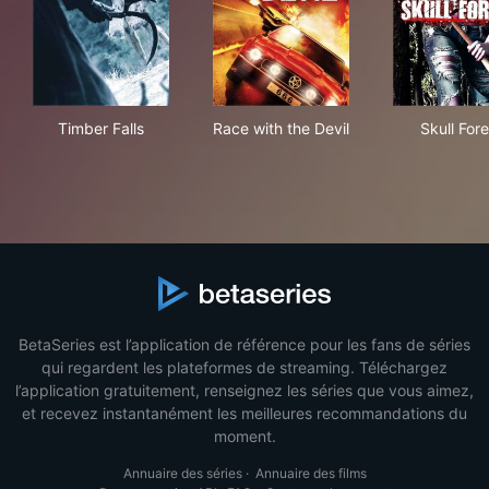
Timber Falls
Race with the Devil
Skul
Timber Falls
Race with the Devil
Skull Fore
BetaSeries est l’application de référence pour les fans de séries
qui regardent les plateformes de streaming. Téléchargez
l’application gratuitement, renseignez les séries que vous aimez,
et recevez instantanément les meilleures recommandations du
moment.
Annuaire des séries
·
Annuaire des films