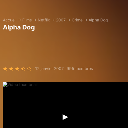
Accueil
→
Films
→
Netflix
→
2007
→
Crime
→
Alpha Dog
Alpha Dog
12 janvier 2007
995 membres