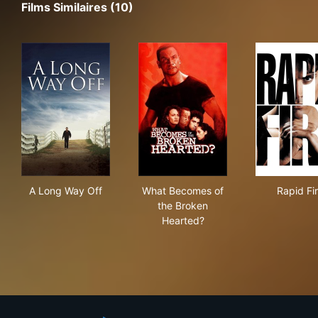
Films Similaires (10)
A Long Way Off
What Becomes of the Broken
Rapi
A Long Way Off
What Becomes of
Rapid Fi
the Broken
Hearted?