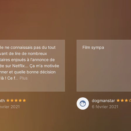
Je ne connaissais pas du tout
Film sympa
avant de lire de nombreux
ires enjoués à l'annonce de
ée sur Netflix... Ça m'a motivée
onner et quelle bonne décision
qui vont loin et avec du répondant ( et surtout qui marque ),les pers
ilm est génial... Déjà, visuellement, je le trouve fou..
 là ! Ce f
oth
dogmanstar
évrier 2021
6 février 2021