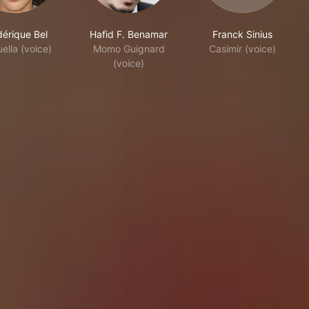
dérique Bel
Hafid F. Benamar
Franck Sinius
ella (voice)
Momo Guignard
Casimir (voice)
(voice)