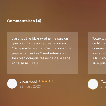
Commentaires (4)
J’ai chopé le blu-ray et je me suis dis
Woaw... 
que pour l’occasion,après l’avoir vu
ce film 
20x,je me le refait Et c’est toujours une
commenta
pépite ce film Les 2 réalisateurs ont
son arriv
très bien compris l’essence de la série
à la visi
ssent C’est bourré d’humour,des punchlines 
et ça se re
ai-je pris
LucasHood
Yz
23 mars 2023
7 f