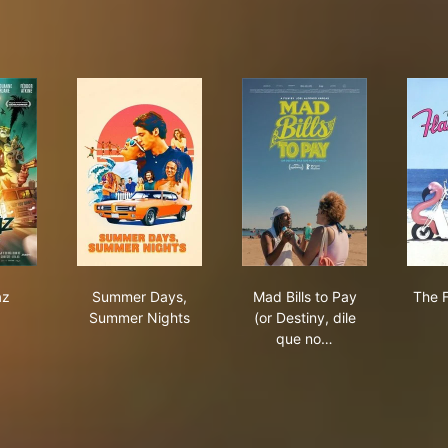
afukaz
Summer Days, Summer Nights
Mad Bills to Pay (or D
az
Summer Days,
Mad Bills to Pay
The 
Summer Nights
(or Destiny, dile
que no…