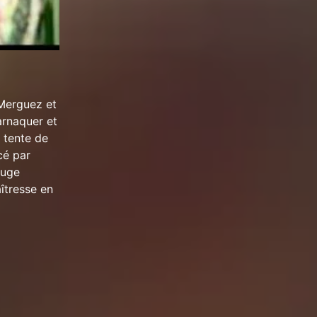
 Merguez et
arnaquer et
y tente de
cé par
juge
aîtresse en