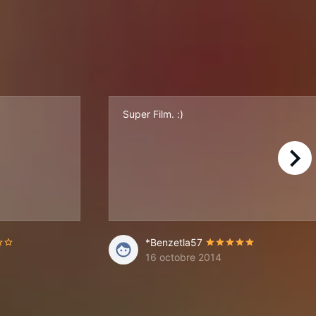
Super Film. :)
right
onnages sont cool ( mention spéciale à Tony Merguez quand même,il est
. Et pourtant ce n'est pas forcément le type de dessins que j'apprécie 
*Benzetla57
16 octobre 2014