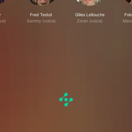
y
Fred Testot
Gilles Lellouche
Fré
ce)
Sammy (voice)
Zoran (voice)
Manu