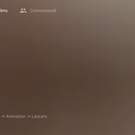
ilms
Communauté
→
Animation
→
Lascars