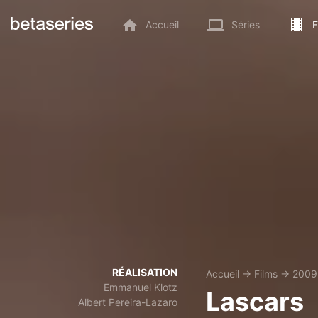
Accueil
Séries
F
RÉALISATION
Accueil
→
Films
→
2009
Emmanuel Klotz
Lascars
Albert Pereira-Lazaro