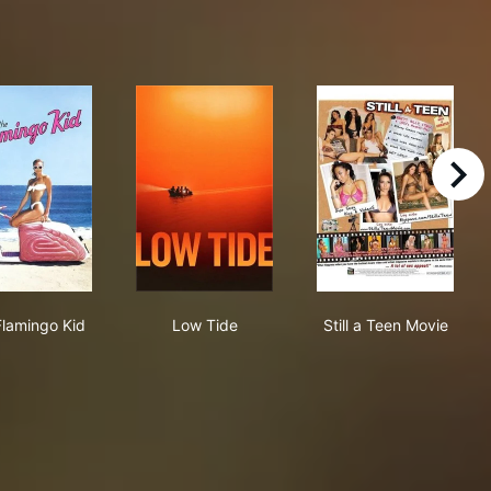
right
estiny, dile que no soy malo)
The Flamingo Kid
Low Tide
Still a Teen Mo
Flamingo Kid
Low Tide
Still a Teen Movie