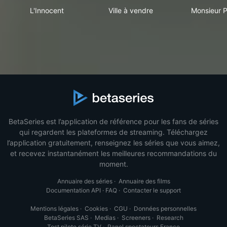
L'Innocent
Ville à vendre
Mon
L'Innocent
Ville à vendre
Monsieur P
BetaSeries est l’application de référence pour les fans de séries
qui regardent les plateformes de streaming. Téléchargez
l’application gratuitement, renseignez les séries que vous aimez,
et recevez instantanément les meilleures recommandations du
moment.
Annuaire des séries
·
Annuaire des films
Documentation API
·
FAQ
·
Contacter le support
Mentions légales
·
Cookies
·
CGU
·
Données personnelles
BetaSeries SAS
·
Medias
·
Screeners
·
Research
Test pilote série TV
·
Panel spectateurs France