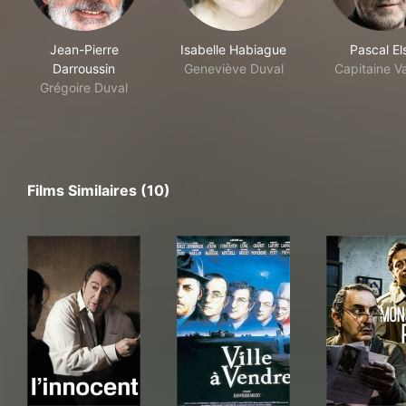
Jean-Pierre
Isabelle Habiague
Pascal El
Darroussin
Geneviève Duval
Capitaine V
Grégoire Duval
Films Similaires (10)