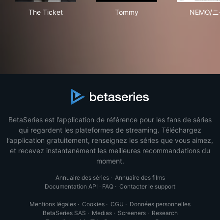
The Ticket
Tommy
NE
The Ticket
Tommy
NEMO/
BetaSeries est l’application de référence pour les fans de séries
qui regardent les plateformes de streaming. Téléchargez
l’application gratuitement, renseignez les séries que vous aimez,
et recevez instantanément les meilleures recommandations du
moment.
Annuaire des séries
·
Annuaire des films
Documentation API
·
FAQ
·
Contacter le support
Mentions légales
·
Cookies
·
CGU
·
Données personnelles
BetaSeries SAS
·
Medias
·
Screeners
·
Research