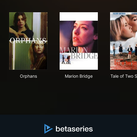
Orphans
Marion Bridge
Tale
Orphans
Marion Bridge
Tale of Two S