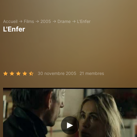
Accueil
→
Films
→
2005
→
Drame
→
L'Enfer
L'Enfer
30 novembre 2005
21 membres