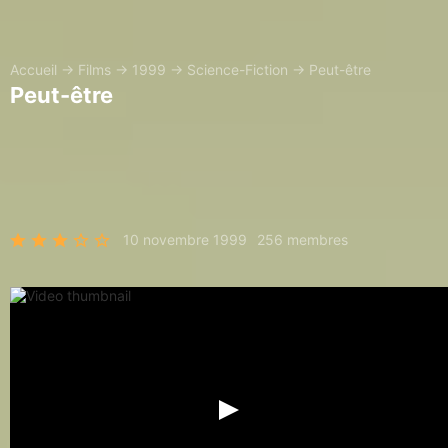
Accueil
→
Films
→
1999
→
Science-Fiction
→
Peut-être
Peut-être
10 novembre 1999
256 membres