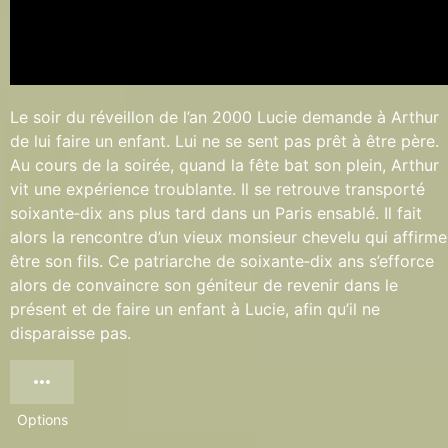
Le soir du réveillon de l’an 2000 Lucie demande à Arthur
de lui faire un enfant. Lui ne se sent pas prêt à être père.
Au cours de la soirée, quand la fête bat son plein, Arthur
vit une expérience troublante. Il se retrouve transporté
soixante‐dix ans plus tard dans un Paris ensablé. Il fait
alors la rencontre d’un vieux monsieur chevelu qui affirme
être son fils. Ce patriarche de soixante‐dix ans s’efforce
alors de convaincre son géniteur de revenir dans le
présent et de faire un enfant à Lucie, afin qu’il ne
disparaisse pas.
Options