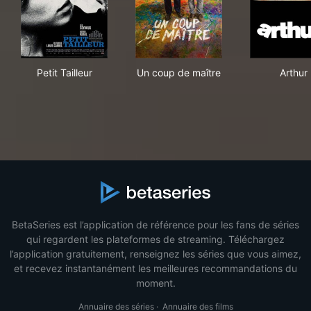
Petit Tailleur
Un coup de maître
Art
Petit Tailleur
Un coup de maître
Arthur
BetaSeries est l’application de référence pour les fans de séries
qui regardent les plateformes de streaming. Téléchargez
l’application gratuitement, renseignez les séries que vous aimez,
et recevez instantanément les meilleures recommandations du
moment.
Annuaire des séries
·
Annuaire des films