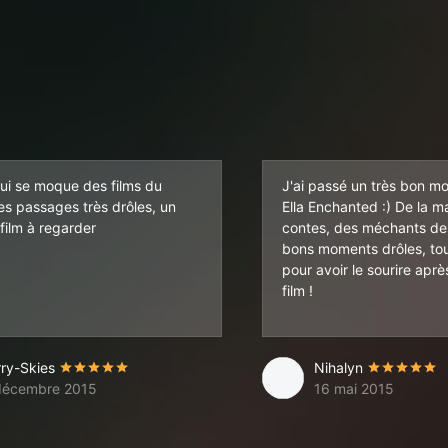
qui se moque des films du
J'ai passé un très bon 
es passages très drôles, un
Ella Enchanted :) De la m
film à regarder
contes, des méchants des
bons moments drôles, tou
pour avoir le sourire aprè
film !
rry-Skies
Nihalyn
décembre 2015
16 mai 2015