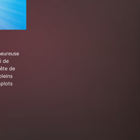
lheureuse
i de
uête de
pleins
mplots