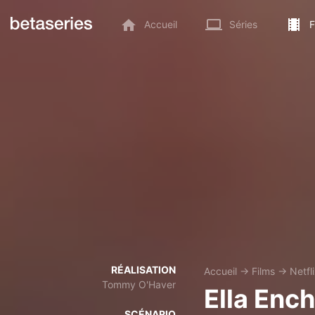
Accueil
Séries
F
RÉALISATION
Accueil
→
Films
→
Netfl
Tommy O'Haver
Ella Enc
SCÉNARIO