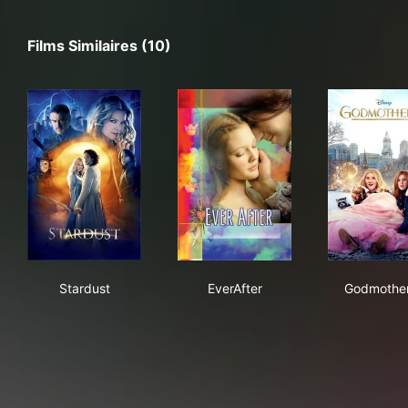
Films Similaires (10)
Stardust
EverAfter
God
Stardust
EverAfter
Godmothe