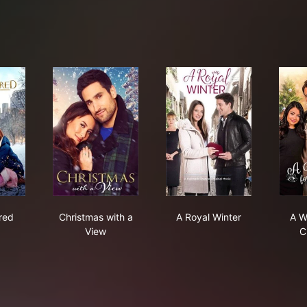
mothered
Christmas with a View
A Royal Winter
red
Christmas with a
A Royal Winter
A W
View
C