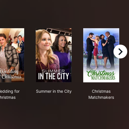
right
A Wedding for Christmas
Summer in the City
Christmas Ma
edding for
Summer in the City
Christmas
hristmas
Matchmakers