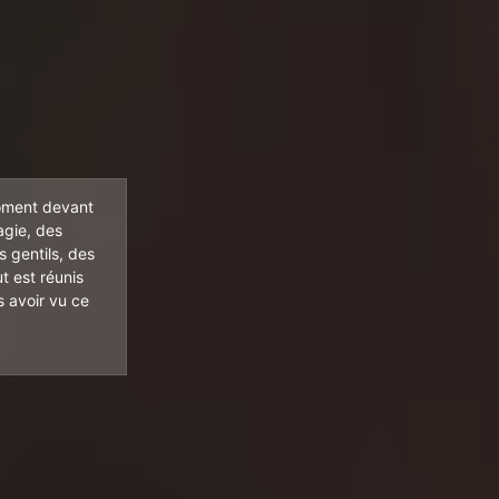
moment devant
agie, des
 gentils, des
t est réunis
s avoir vu ce