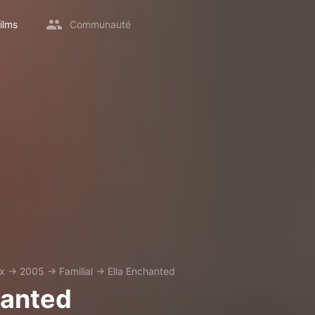
ilms
Communauté
ix
→
2005
→
Familial
→
Ella Enchanted
hanted