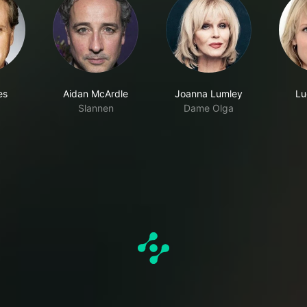
es
Aidan McArdle
Joanna Lumley
Lu
Slannen
Dame Olga