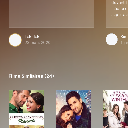
devant la
inédite 
super au
Tokidoki
Kim
23 mars 2020
1 j
Films Similaires (24)