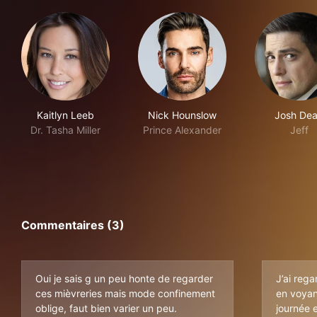
Kaitlyn Leeb
Nick Hounslow
Josh De
Dr. Tasha Miller
Prince Alexander
Jeff
Commentaires (3)
Oui je sais g un peu honte de regarder
J’ai rega
ces mièvreries mais mode confinement
en voyant
oblige, faut bien varier un peu.
journée e