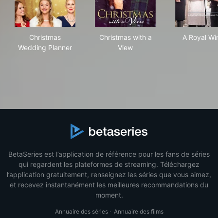
Christmas Wedding Planner
Christmas with a View
A R
Christmas
Christmas with a
A Royal Wi
Wedding Planner
View
BetaSeries est l’application de référence pour les fans de séries
qui regardent les plateformes de streaming. Téléchargez
l’application gratuitement, renseignez les séries que vous aimez,
et recevez instantanément les meilleures recommandations du
moment.
Annuaire des séries
·
Annuaire des films