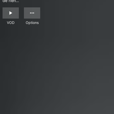
de rien...
VOD
Options