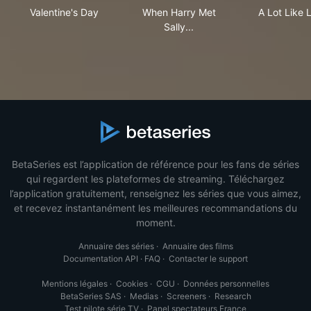
Valentine's Day
When Harry Met Sally...
A L
Valentine's Day
When Harry Met
A Lot Like 
Sally...
BetaSeries est l’application de référence pour les fans de séries
qui regardent les plateformes de streaming. Téléchargez
l’application gratuitement, renseignez les séries que vous aimez,
et recevez instantanément les meilleures recommandations du
moment.
Annuaire des séries
·
Annuaire des films
Documentation API
·
FAQ
·
Contacter le support
Mentions légales
·
Cookies
·
CGU
·
Données personnelles
BetaSeries SAS
·
Medias
·
Screeners
·
Research
Test pilote série TV
·
Panel spectateurs France