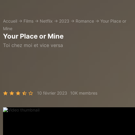
Accueil
→
Films
→
Netflix
→
2023
→
Romance
→
Your Place or
Mine
Your Place or Mine
Toi chez moi et vice versa
10 février 2023
10K membres