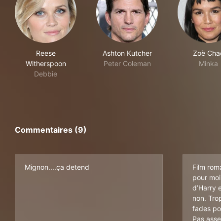
Reese
Ashton Kutcher
Zoë Cha
Witherspoon
Peter Coleman
Minka
Debbie
Commentaires (9)
Mignon....ça detend
Film rom
pour moi
d’Harry e
non. Tro
fades po
Pas asse