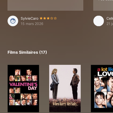
SylvieCaro
Cel
15 mars 2026
21 j
Films Similaires (17)