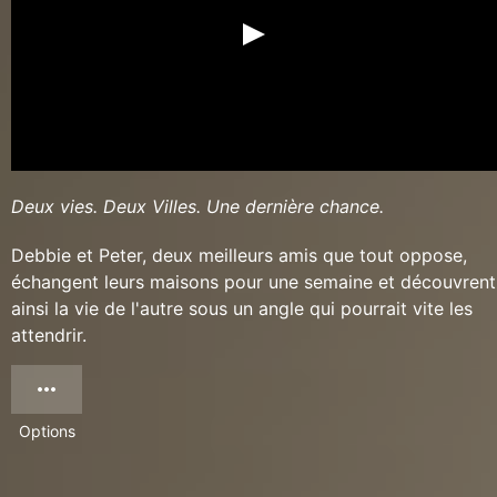
Deux vies. Deux Villes. Une dernière chance.
Debbie et Peter, deux meilleurs amis que tout oppose,
échangent leurs maisons pour une semaine et découvrent
ainsi la vie de l'autre sous un angle qui pourrait vite les
attendrir.
Options