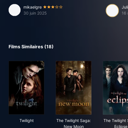
mikaelgre
Ju
30 juin 2025
16
Films Similaires (18)
Twilight
The Twilight Saga: New Moo
The 
Twilight
The Twilight Saga:
The Twilight
New Moon
Eclipse