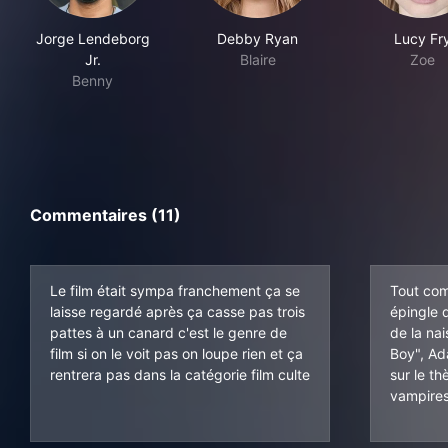
Jorge Lendeborg
Debby Ryan
Lucy Fr
Jr.
Blaire
Zoe
Benny
Commentaires (11)
Le film était sympa franchement ça se
Tout comm
laisse regardé après ça casse pas trois
épingle 
pattes à un canard c'est le genre de
de la na
film si on le voit pas on loupe rien et ça
Boy", Ad
rentrera pas dans la catégorie film culte
sur le t
vampires