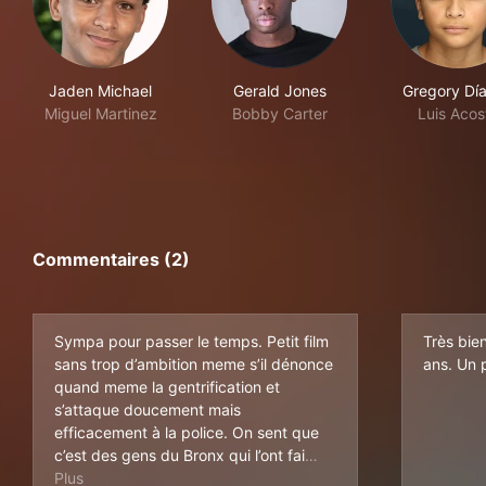
Jaden Michael
Gerald Jones
Gregory Día
Miguel Martinez
Bobby Carter
Luis Acos
Commentaires (2)
Sympa pour passer le temps. Petit film
Très bie
sans trop d’ambition meme s’il dénonce
ans. Un 
quand meme la gentrification et
s’attaque doucement mais
efficacement à la police. On sent que
c’est des gens du Bronx qui l’ont fai
t et ca le rend vraiment authentique ! Sympa comme tout