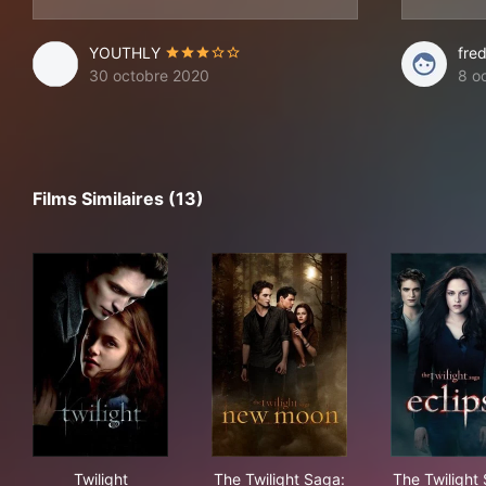
YOUTHLY
fre
30 octobre 2020
8 o
Films Similaires (13)
Twilight
The Twilight Saga: New Moo
The 
Twilight
The Twilight Saga:
The Twilight