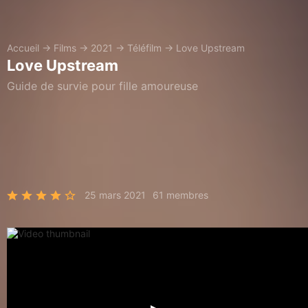
Accueil
→
Films
→
2021
→
Téléfilm
→
Love Upstream
Love Upstream
Guide de survie pour fille amoureuse
25 mars 2021
61 membres