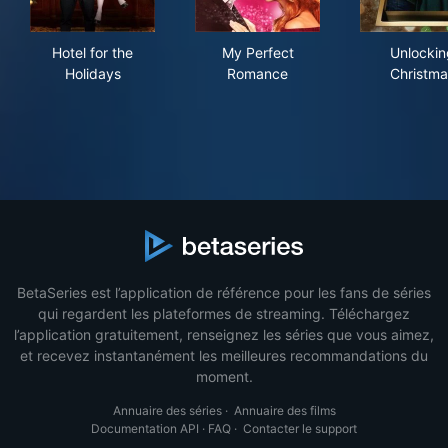
Hotel for the Holidays
My Perfect Romance
Unl
Hotel for the
My Perfect
Unlockin
Holidays
Romance
Christma
BetaSeries est l’application de référence pour les fans de séries
qui regardent les plateformes de streaming. Téléchargez
l’application gratuitement, renseignez les séries que vous aimez,
et recevez instantanément les meilleures recommandations du
moment.
Annuaire des séries
·
Annuaire des films
Documentation API
·
FAQ
·
Contacter le support