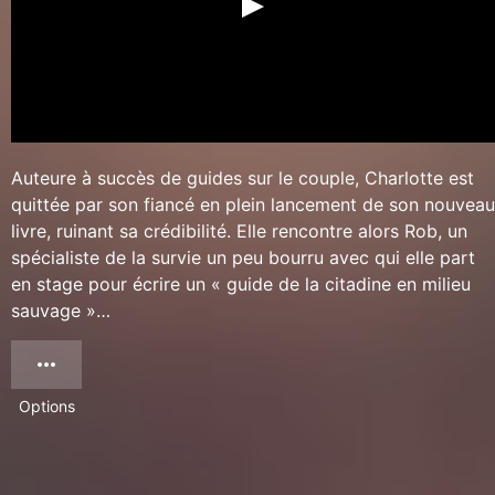
Auteure à succès de guides sur le couple, Charlotte est
quittée par son fiancé en plein lancement de son nouveau
livre, ruinant sa crédibilité. Elle rencontre alors Rob, un
spécialiste de la survie un peu bourru avec qui elle part
en stage pour écrire un « guide de la citadine en milieu
sauvage »…
Options