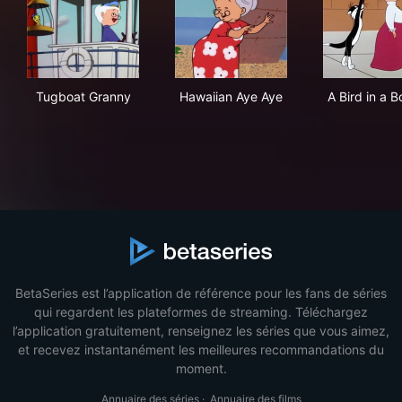
Tugboat Granny
Hawaiian Aye Aye
A Bi
Tugboat Granny
Hawaiian Aye Aye
A Bird in a 
BetaSeries est l’application de référence pour les fans de séries
qui regardent les plateformes de streaming. Téléchargez
l’application gratuitement, renseignez les séries que vous aimez,
et recevez instantanément les meilleures recommandations du
moment.
Annuaire des séries
·
Annuaire des films