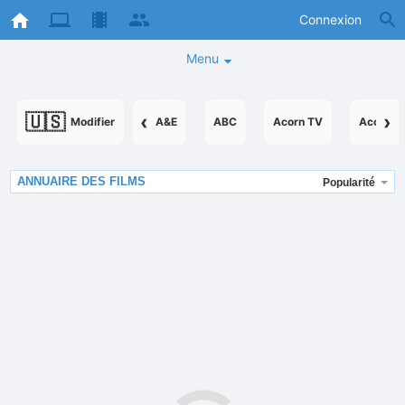
Connexion
Menu
🇺🇸
‹
›
Modifier
A&E
ABC
Acorn TV
AcornTV
ANNUAIRE DES FILMS
Popularité