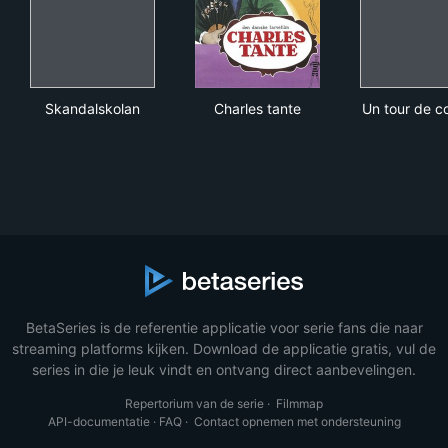
Skandalskolan
Charles tante
Un 
Skandalskolan
Charles tante
Un tour de c
BetaSeries is de referentie applicatie voor serie fans die naar
streaming platforms kijken. Download de applicatie gratis, vul de
series in die je leuk vindt en ontvang direct aanbevelingen.
Repertorium van de serie
·
Filmmap
API-documentatie
·
FAQ
·
Contact opnemen met ondersteuning