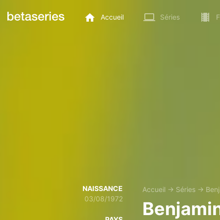
Accueil
Séries
F
NAISSANCE
Accueil
→
Séries
→
Benj
03/08/1972
Benjamin
PAYS