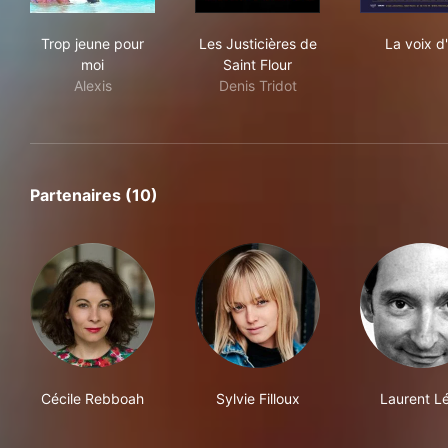
Trop jeune pour moi
Les Justicières de Saint Flour
La v
Trop jeune pour
Les Justicières de
La voix d'
moi
Saint Flour
Alexis
Denis Tridot
Partenaires (10)
Cécile Rebboah
Sylvie Filloux
Laurent L