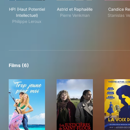
HPI (Haut Potentiel Intellectuel)
Astrid et Raphaëlle
Can
HPI (Haut Potentiel
Astrid et Raphaëlle
Candice Re
Intellectuel)
Pierre Venkman
Stanislas V
Philippe Leroux
Films (6)