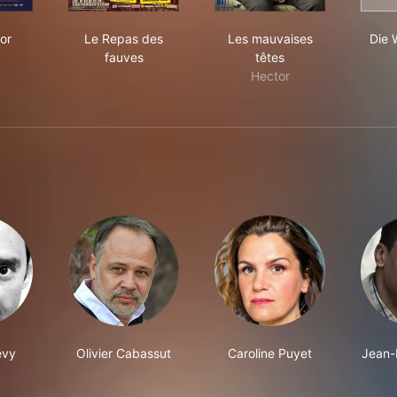
oix d'or
Le Repas des fauves
Les mauvaises têtes
or
Le Repas des
Les mauvaises
Die 
fauves
têtes
Hector
évy
Olivier Cabassut
Caroline Puyet
Jean-