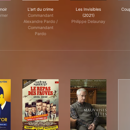
dice Renoir
L'art du crime
Les Invisibles (2021)
noir
L'art du crime
Les Invisibles
Coup
erner
Commandant
(2021)
Alexandre Pardo /
Philippe Delaunay
Commandant
Pardo