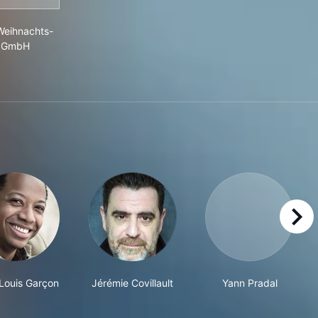
Die Weihnachts-GmbH
Weihnachts-
GmbH
right
Louis Garçon
Jérémie Covillault
Yann Pradal