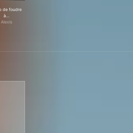
Coup de foudre à...
 de foudre
à...
Alexis