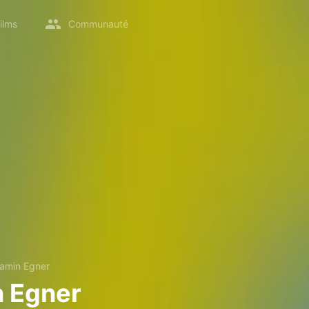
ilms
Communauté
amin Egner
 Egner