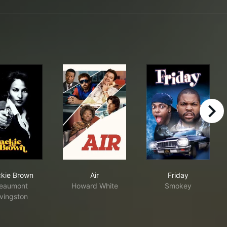
right
Jackie Brown
Air
Friday
kie Brown
Air
Friday
eaumont
Howard White
Smokey
ivingston