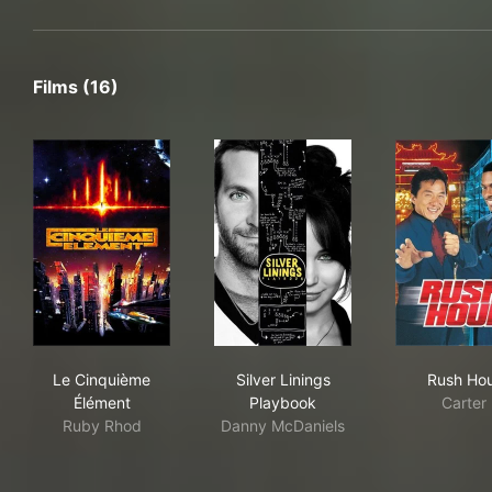
Films (16)
Le Cinquième Élément
Silver Linings Playbook
Rus
Le Cinquième
Silver Linings
Rush Ho
Élément
Playbook
Carter
Ruby Rhod
Danny McDaniels