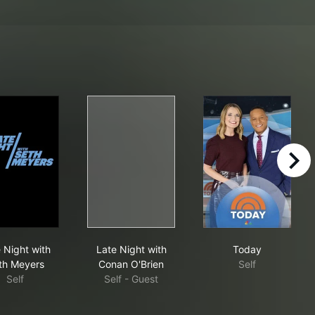
right
how
Late Night with Seth Meyers
Late Night with Conan O'Brien
Today
 Night with
Late Night with
Today
th Meyers
Conan O'Brien
Self
Self
Self - Guest