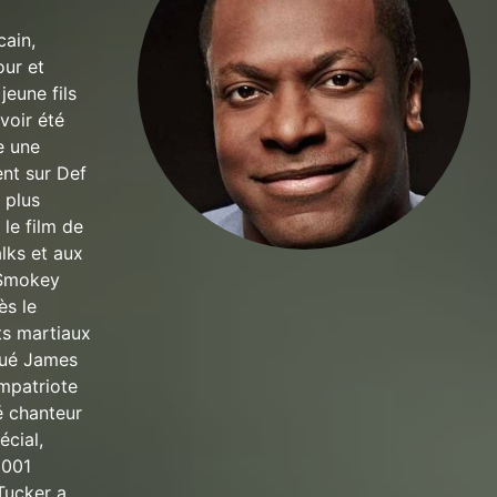
cain,
our et
jeune fils
voir été
e une
ent sur Def
 plus
le film de
lks et aux
e Smokey
ès le
ts martiaux
joué James
ompatriote
é chanteur
écial,
2001
Tucker a