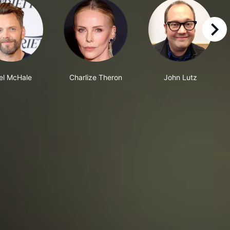
right
el McHale
Charlize Theron
John Lutz