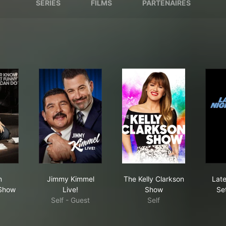
SÉRIES
FILMS
PARTENAIRES
 Ellen DeGeneres Show
Jimmy Kimmel Live!
The Kelly Clarkson S
n
Jimmy Kimmel
The Kelly Clarkson
Late
Show
Live!
Show
Se
Self - Guest
Self