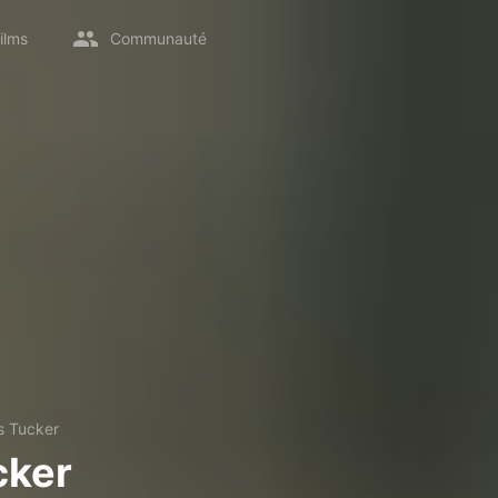
ilms
Communauté
s Tucker
cker