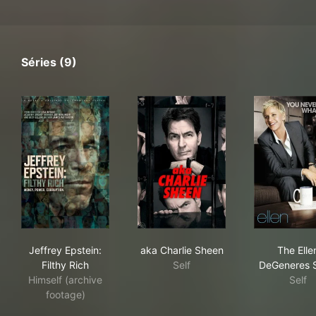
Séries (9)
Jeffrey Epstein: Filthy Rich
aka Charlie Sheen
The
Jeffrey Epstein:
aka Charlie Sheen
The Elle
Filthy Rich
Self
DeGeneres 
Himself (archive
Self
footage)