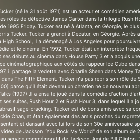
Tucker (né le 31 août 1971) est un acteur et comédien améri
es rôles de détective James Carter dans la trilogie Rush H
e 1995 Friday. Tucker est né à Atlanta, en Géorgie, le plus 
rris Tucker. Tucker a grandi à Decatur, en Géorgie. Après a
 High School, il a déménagé à Los Angeles pour poursuivr
die et le cinéma. En 1992, Tucker était un interprète fréqu
t ses débuts au cinéma dans House Party 3 et a acquis une
ce cinématographique aux côtés du rappeur Ice Cube dans 
97, il partage la vedette avec Charlie Sheen dans Money Ta
s dans The Fifth Element. Tucker n'a pas repris son rôle d
00) parce qu'il était devenu un chrétien né de nouveau apr
lks (1997) .Il a ensuite joué dans la comédie d'action d'ar
 ses suites, Rush Hour 2 et Rush Hour 3, dans lequel il a 
 abrasif sage-cracking. Tucker est de bons amis avec sa c
ckie Chan, et était également des amis proches du regrett
sentant et dansant avec lui lors de son 30e anniversaire sp
a vidéo de Jackson "You Rock My World" de son album de 
er au service commémoratif de Jackson. Ami de Bill Clinton, 