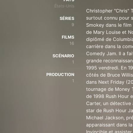
États-Unis
Christopher "Chris" 
surtout connu pour s
SÉRIES
9
Smokey dans le film d
de Mary Louise et No
FILMS
diplômé de Columbia
16
carrière dans la comé
Comedy Jam. Il a fai
SCÉNARIO
grande reconnaissan
1
1995 vendredi. En 19
PRODUCTION
côtés de Bruce Willi
1
dans Next Friday (20
tournage de Money Ta
de 1998 Rush Hour et
Carter, un détective
star de Rush Hour Ja
Michael Jackson, pré
apparaissant dans l
Invincible et assist