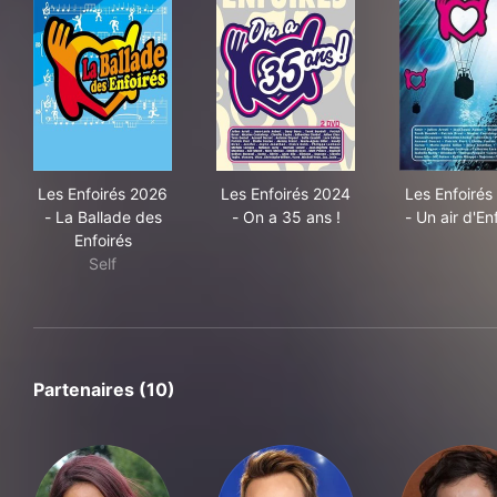
Les Enfoirés 2026 - La Ballade des Enfoirés
Les Enfoirés 2024 - On a 35 
Les 
Les Enfoirés 2026
Les Enfoirés 2024
Les Enfoirés
- La Ballade des
- On a 35 ans !
- Un air d'En
Enfoirés
Self
Partenaires (10)