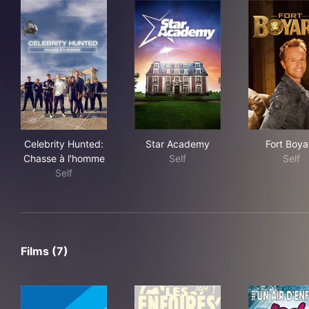
Celebrity Hunted: Chasse à l'homme
Star Academy
For
Celebrity Hunted:
Star Academy
Fort Boya
Chasse à l'homme
Self
Self
Self
Films (7)