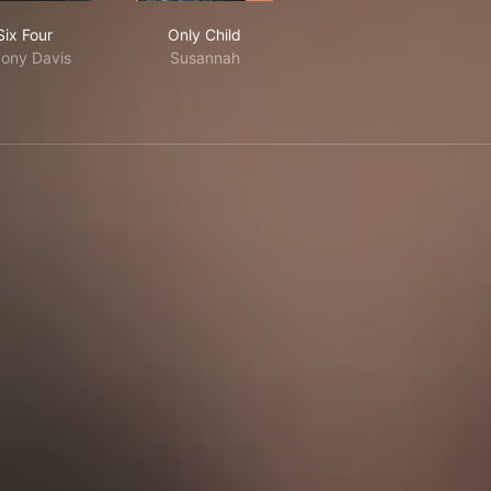
Six Four
Only Child
Six Four
Only Child
ony Davis
Susannah