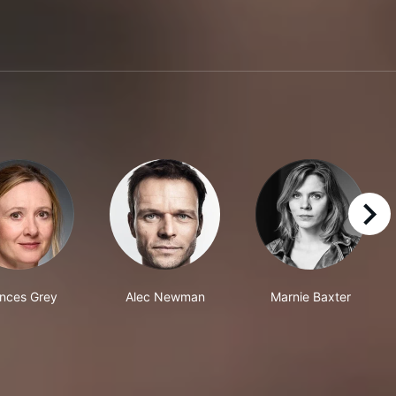
right
nces Grey
Alec Newman
Marnie Baxter