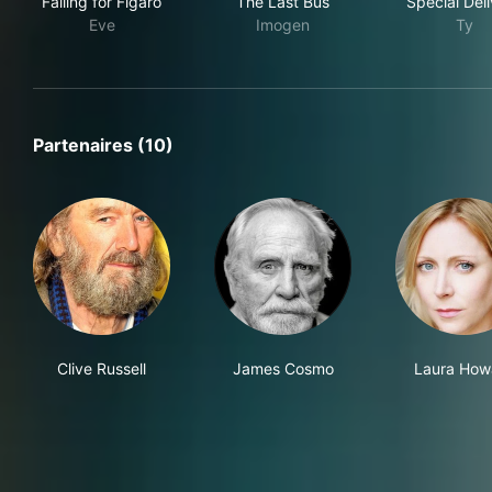
Falling for Figaro
The Last Bus
Special Del
Eve
Imogen
Ty
Partenaires (10)
Clive Russell
James Cosmo
Laura How