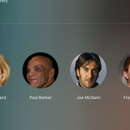
ivery
ard
Paul Barber
Joe McGann
Fra