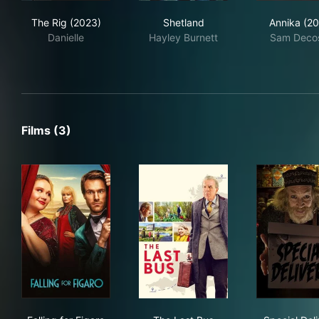
The Rig (2023)
Shetland
Ann
The Rig (2023)
Shetland
Annika (20
Danielle
Hayley Burnett
Sam Deco
Films (3)
Falling for Figaro
The Last Bus
Spec