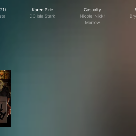
ika (2021)
Karen Pirie
Casualty
21)
Karen Pirie
Casualty
sta
DC Isla Stark
Nicole ‘Nikki’
Bry
Merrow
ial Delivery