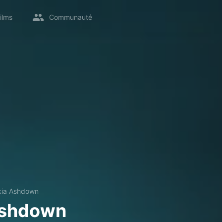
ilms
Communauté
kia Ashdown
Ashdown