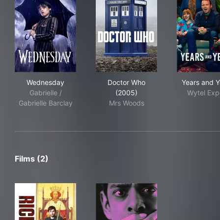
Wednesday
Doctor Who (2005)
Yea
Wednesday
Doctor Who
Years and Y
Gabrielle /
(2005)
Wytel Exp
Gabrielle Barclay
Mrs Woods
Films (2)