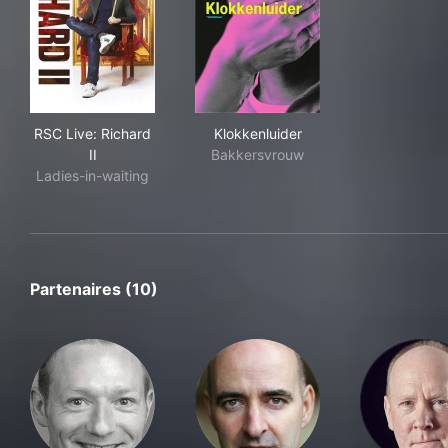
RSC Live: Richard II
Klokkenluider
RSC Live: Richard
Klokkenluider
II
Bakkersvrouw
Ladies-in-waiting
Partenaires (10)