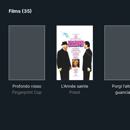
Films (35)
Profondo rosso
L'Année sainte
Porg
Profondo rosso
L'Année sainte
Porgi l'alt
Fingerprint Cop
Priest
guanci