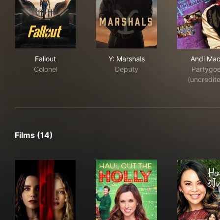
Fallout
Y: Marshals
And
Fallout
Y: Marshals
Andi Ma
Colonel
Deputy
Partygoe
(uncredit
Films (14)