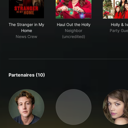
The Stranger in My Home
Haul Out the Holly
Holl
The Stranger in My
Haul Out the Holly
Holly & I
Home
Neighbor
Party Gue
News Crew
(uncredited)
Partenaires (10)