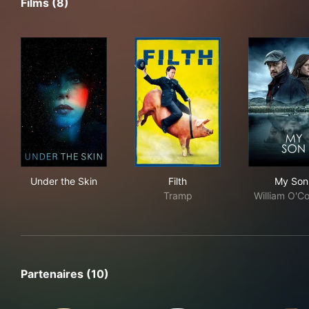
Films (8)
Under the Skin
Filth
My 
Under the Skin
Filth
My Son
Tramp
William O'C
Partenaires (10)