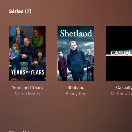
Séries (7)
Years and Years
Shetland
Cas
Years and Years
Shetland
Casualt
Martin Morris
Benny Ray
Matthew L