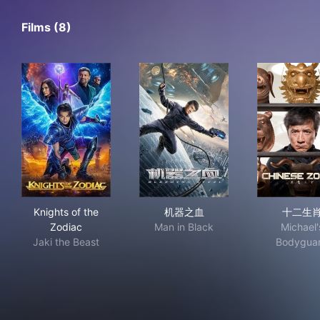
Films (8)
Knights of the Zodiac
机器之血
十
Knights of the
机器之血
十二生
Zodiac
Man in Black
Michael'
Jaki the Beast
Bodygua