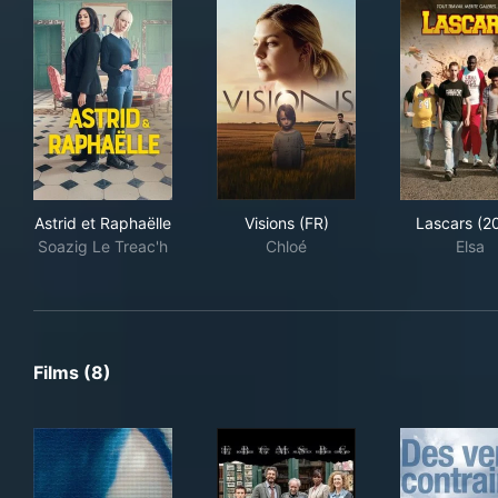
Astrid et Raphaëlle
Visions (FR)
Las
Astrid et Raphaëlle
Visions (FR)
Lascars (2
Soazig Le Treac'h
Chloé
Elsa
Films (8)