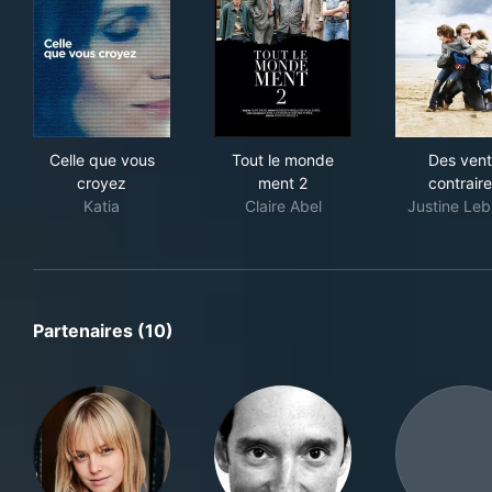
Celle que vous croyez
Tout le monde ment 2
Des
Celle que vous
Tout le monde
Des vent
croyez
ment 2
contrair
Katia
Claire Abel
Justine Leb
Partenaires (10)