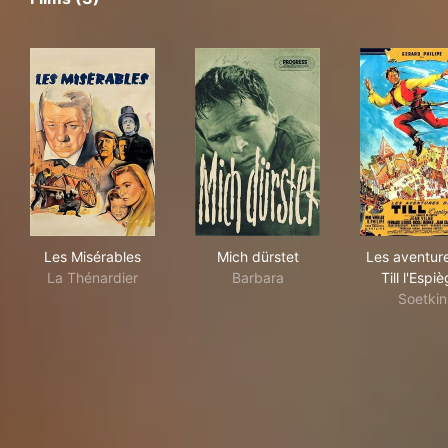
Les Misérables
Mich dürstet
Les 
Les Misérables
Mich dürstet
Les aventur
La Thénardier
Barbara
Till l'Espiè
Soetkin