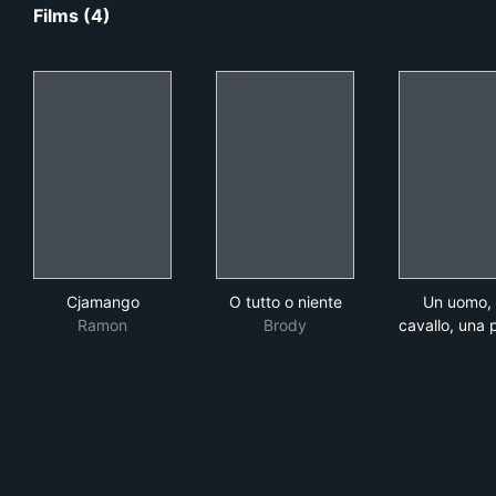
Films (4)
Cjamango
O tutto o niente
Un u
Cjamango
O tutto o niente
Un uomo,
Ramon
Brody
cavallo, una p