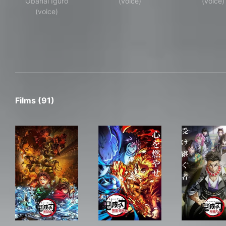
Obanai Iguro
(voice)
(voice)
(voice)
Films (91)
劇場版「鬼滅の刃」無限城編 第一章 猗窩座再来
劇場版「鬼滅の刃」無限列車
「