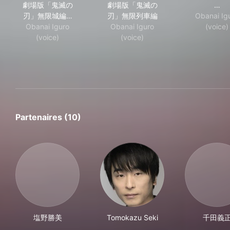
劇場版「鬼滅の
劇場版「鬼滅の
…
刃」無限城編…
刃」無限列車編
Obanai Ig
Obanai Iguro
Obanai Iguro
(voice)
(voice)
(voice)
Partenaires (10)
塩野勝美
Tomokazu Seki
千田義