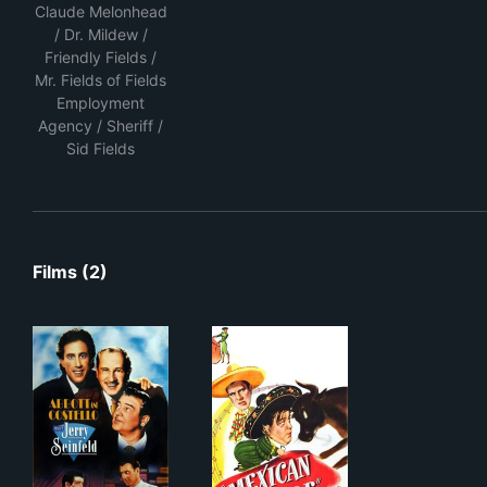
Claude Melonhead
/ Dr. Mildew /
Friendly Fields /
Mr. Fields of Fields
Employment
Agency / Sheriff /
Sid Fields
Films (2)