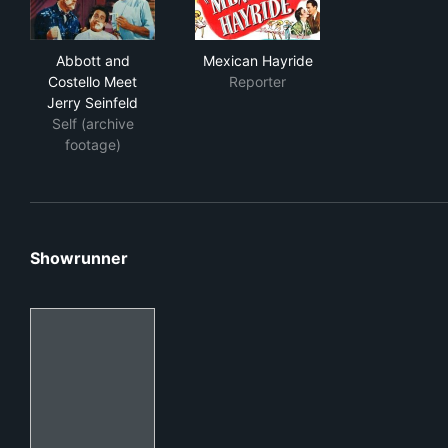
Abbott and Costello Meet Jerry Seinfeld
Mexican Hayride
Abbott and
Mexican Hayride
Costello Meet
Reporter
Jerry Seinfeld
Self (archive
footage)
Showrunner