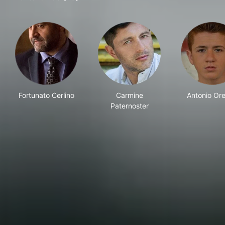
Fortunato Cerlino
Carmine
Antonio Ore
Paternoster