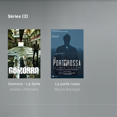
Séries (2)
Gomorra - La Serie
La porta rossa
Gomorra - La Serie
La porta rossa
Aniello L'Africano
Mauro Brezigar