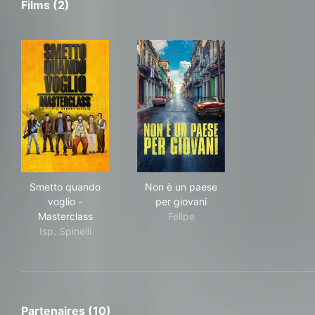
Films (2)
Smetto quando voglio - Masterclass
Non è un paese per giovani
Smetto quando
Non è un paese
voglio -
per giovani
Masterclass
Felipe
Isp. Spinelli
Partenaires (10)