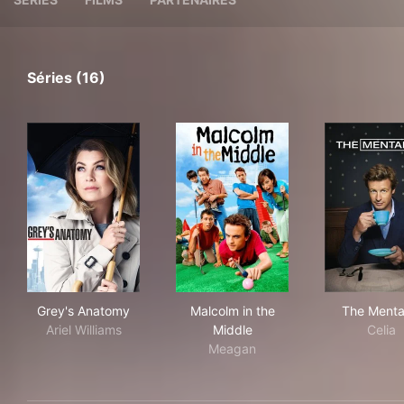
Séries (16)
Grey's Anatomy
Malcolm in the Middle
The
Grey's Anatomy
Malcolm in the
The Mental
Ariel Williams
Middle
Celia
Meagan