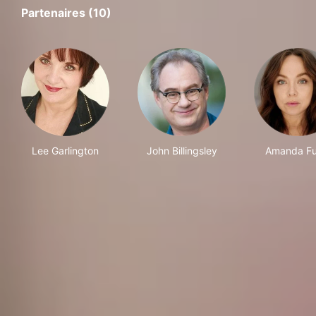
Partenaires (10)
Lee Garlington
John Billingsley
Amanda Ful