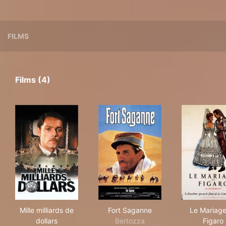
FILMS
Films (4)
Mille milliards de dollars
Fort Saganne
Le 
Mille milliards de
Fort Saganne
Le Mariage
dollars
Bertozza
Figaro