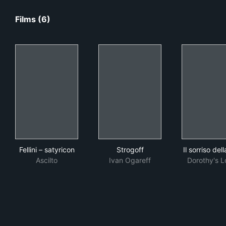
Films (6)
Fellini – satyricon
Strogoff
Il s
Fellini – satyricon
Strogoff
Il sorriso del
Ascilto
Ivan Ogareff
Dorothy's L