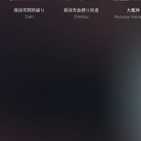
座頭市関所破り
座頭市血煙り街道
大
座頭市関所破り
座頭市血煙り街道
大魔神
Saki
Omitsu
Kozasa Han