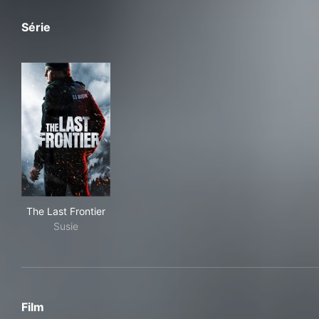
Série
The Last Frontier
The Last Frontier
Susie
Film