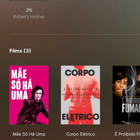
3%
3%
Rafael's mother
Films (3)
Mãe Só Há Uma
Corpo Elétrico
É P
Mãe Só Há Uma
Corpo Elétrico
É Proibido 