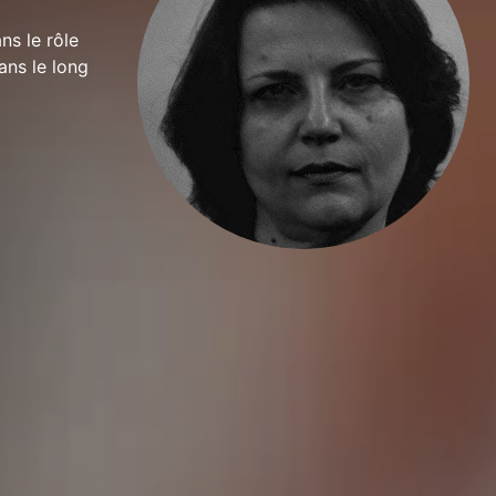
ns le rôle
ans le long