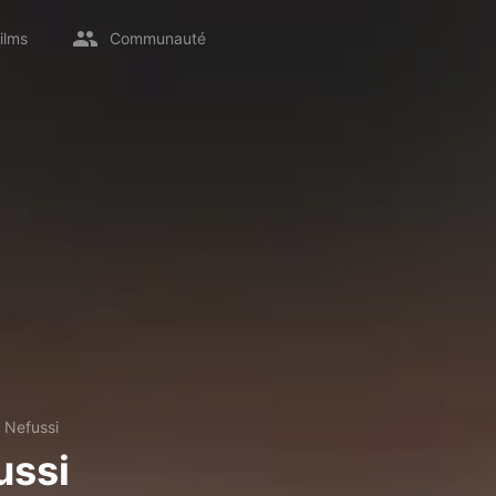
ilms
Communauté
 Nefussi
ussi