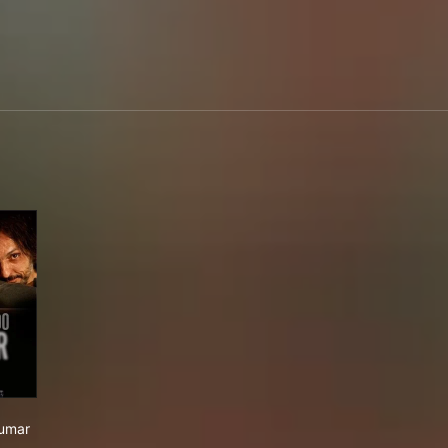
roibido Fumar
Fumar