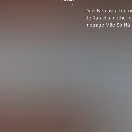
3
Dani Nefussi a tourné
de Rafael's mother d
métrage Mãe Só Há