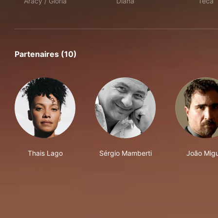
Aracy / Glória
Diana
Teca
Partenaires (10)
Thais Lago
Sérgio Mamberti
João Migu