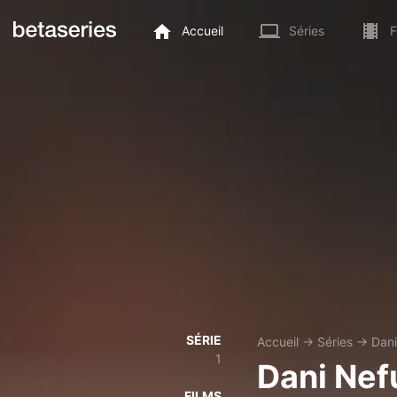
Accueil
Séries
F
SÉRIE
Accueil
→
Séries
→
Dani
1
Dani Nef
FILMS