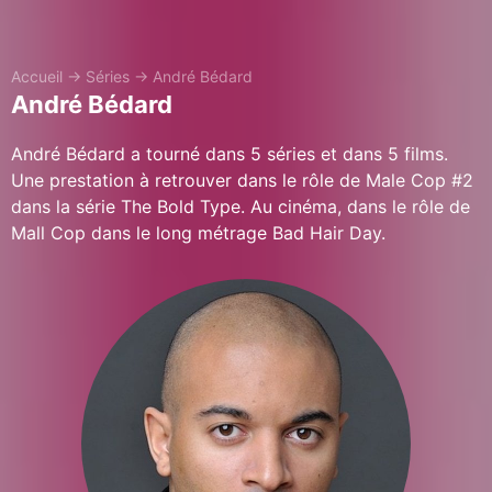
Accueil
→
Séries
→
André Bédard
André Bédard
André Bédard a tourné dans 5 séries et dans 5 films.
Une prestation à retrouver dans le rôle de Male Cop #2
dans la série The Bold Type. Au cinéma, dans le rôle de
Mall Cop dans le long métrage Bad Hair Day.