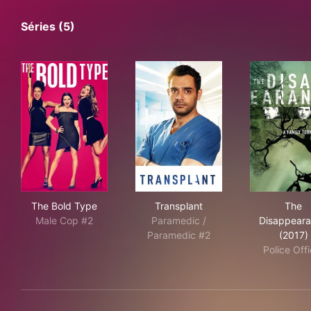
Séries (5)
The Bold Type
Transplant
The
The Bold Type
Transplant
The
Male Cop #2
Paramedic /
Disappear
Paramedic #2
(2017)
Police Offi