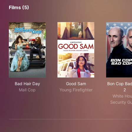
Films (5)
Bad Hair Day
Good Sam
Bon
Bad Hair Day
Good Sam
Bon Cop Ba
Mall Cop
Young Firefighter
2
White Ho
Security G