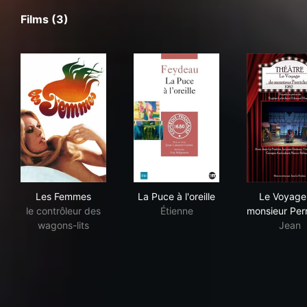
Films (3)
Les Femmes
La Puce à l'oreille
Le 
Les Femmes
La Puce à l'oreille
Le Voyage
le contrôleur des
Étienne
monsieur Per
wagons-lits
Jean