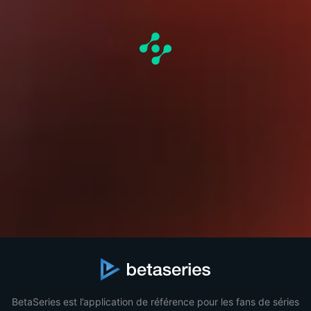
BetaSeries est l’application de référence pour les fans de séries