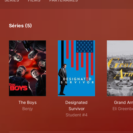
Séries (5)
The Boys
Designated Survivor
Gra
The Boys
Designated
Grand Ar
Benjy
Survivor
Eli Greenb
Student #4