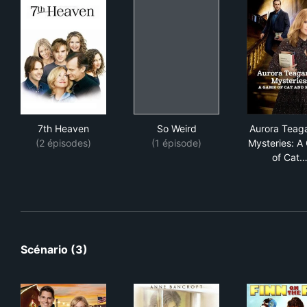
7th Heaven
So Weird
Aur
7th Heaven
So Weird
Aurora Teag
(2 épisodes)
(1 épisode)
Mysteries: A
of Cat
Scénario (3)