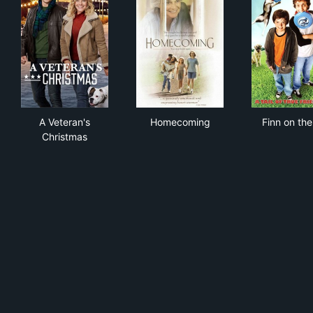
A Veteran's Christmas
Homecoming
Finn
A Veteran's
Homecoming
Finn on the
Christmas