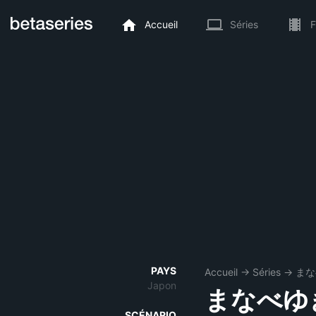
Accueil
Séries
F
PAYS
Accueil
→
Séries
→
まな
Japon
まなべゆ
SCÉNARIO