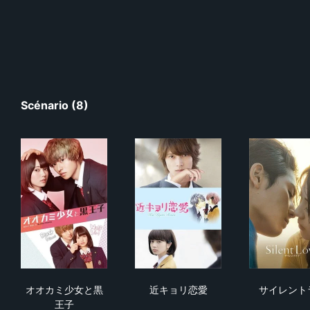
Scénario (8)
オオカミ少女と黒王子
近キョリ恋愛
サ
オオカミ少女と黒
近キョリ恋愛
サイレント
王子