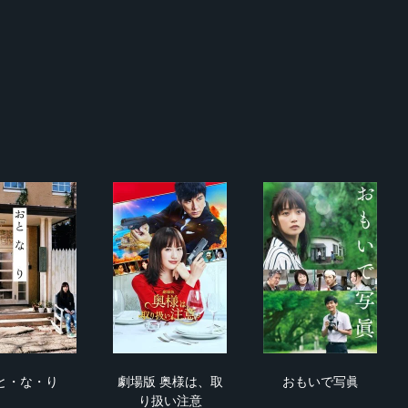
、しあわせの数式
おと・な・り
劇場版 奥様は、取り扱い注意
おもいで写眞
と・な・り
劇場版 奥様は、取
おもいで写眞
り扱い注意