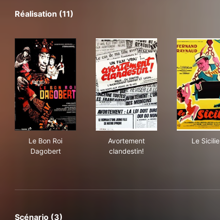
Réalisation (11)
Le Bon Roi Dagobert
Avortement clandestin!
Le S
Le Bon Roi
Avortement
Le Sicili
Dagobert
clandestin!
Scénario (3)