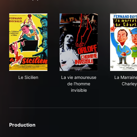
Le Sicilien
La vie amoureuse de l'homme 
La 
Le Sicilien
La vie amoureuse
La Marrain
de l'homme
Charley
invisible
Production