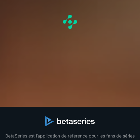
BetaSeries est l’application de référence pour les fans de séries