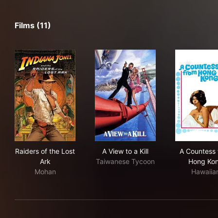
Films (11)
Raiders of the Lost Ark
A View to a Kill
A C
Raiders of the Lost
A View to a Kill
A Countess 
Ark
Taiwanese Tycoon
Hong Ko
Mohan
Hawaiia