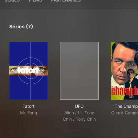
Séries (7)
Tatort
UFO
The
Tatort
UFO
The Champ
Mr. Fong
Alien / Lt. Tony
Guard Comm
Chin / Tony Chin