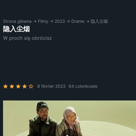
Strona główna
→
Filmy
→
2023
→
Drame
→
隐入尘烟
隐入尘烟
W proch się obrócisz
8 février 2023
64 członkowie