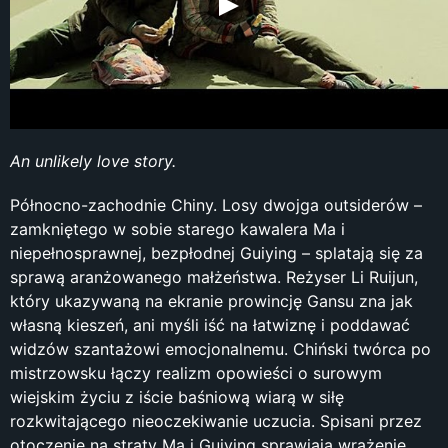
An unlikely love story.
Północno-zachodnie Chiny. Losy dwojga outsiderów –
zamkniętego w sobie starego kawalera Ma i
niepełnosprawnej, bezpłodnej Guiying – splatają się za
sprawą aranżowanego małżeństwa. Reżyser Li Ruijun,
który ukazywaną na ekranie prowincję Gansu zna jak
własną kieszeń, ani myśli iść na łatwiznę i poddawać
widzów szantażowi emocjonalnemu. Chiński twórca po
mistrzowsku łączy realizm opowieści o surowym
wiejskim życiu z iście baśniową wiarą w siłę
rozkwitającego nieoczekiwanie uczucia. Spisani przez
otoczenie na straty Ma i Guiying sprawiają wrażenie,