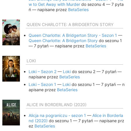
w to Get Away with Murder
do sezonu 4 — 7 pyta
ń — napisane przez
BetaSeries
QUEEN CHARLOTTE: A BRIDGERTON STORY
Queen Charlotte: A Bridgerton Story - Sezon 1
—
Queen Charlotte: A Bridgerton Story
do sezonu 1
— 7 pytań — napisane przez
BetaSeries
LOKI
Loki – Sezon 2
—
Loki
do sezonu 2 — 7 pytań —
napisane przez
BetaSeries
Loki – Sezon 1
—
Loki
do sezonu 1 — 7 pytań — n
apisane przez
BetaSeries
ALICE IN BORDERLAND (2020)
Alicja na pograniczu - sezon 1
—
Alice in Borderla
nd (2020)
do sezonu 1 — 7 pytań — napisane prz
ez
BetaSeries