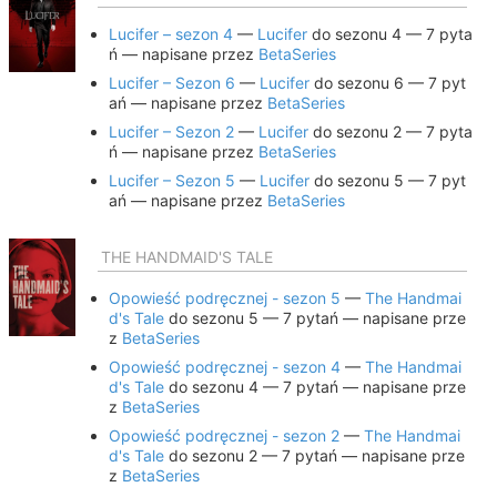
Lucifer – sezon 4
—
Lucifer
do sezonu 4 — 7 pyta
ń — napisane przez
BetaSeries
Lucifer – Sezon 6
—
Lucifer
do sezonu 6 — 7 pyt
ań — napisane przez
BetaSeries
Lucifer – Sezon 2
—
Lucifer
do sezonu 2 — 7 pyta
ń — napisane przez
BetaSeries
Lucifer – Sezon 5
—
Lucifer
do sezonu 5 — 7 pyt
ań — napisane przez
BetaSeries
THE HANDMAID'S TALE
Opowieść podręcznej - sezon 5
—
The Handmai
d's Tale
do sezonu 5 — 7 pytań — napisane prze
z
BetaSeries
Opowieść podręcznej - sezon 4
—
The Handmai
d's Tale
do sezonu 4 — 7 pytań — napisane prze
z
BetaSeries
Opowieść podręcznej - sezon 2
—
The Handmai
d's Tale
do sezonu 2 — 7 pytań — napisane prze
z
BetaSeries