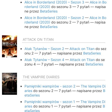
Alice in Borderland (2020) – Sezon 3
—
Alice in Bo
rderland (2020)
do sezonu 3 — 7 pytań — napisa
ne przez
BetaSeries
Alice in Borderland (2020) – Sezon 2
—
Alice in Bo
rderland (2020)
do sezonu 2 — 7 pytań — napisa
ne przez
BetaSeries
ATTACK ON TITAN
Atak Tytanów – Sezon 2
—
Attack on Titan
do sez
onu 2 — 7 pytań — napisane przez
BetaSeries
Atak Tytanów – Sezon 4
—
Attack on Titan
do se
zonu 4 — 7 pytań — napisane przez
BetaSeries
THE VAMPIRE DIARIES
Pamiętniki wampirów - sezon 2
—
The Vampire Di
aries
do sezonu 2 — 7 pytań — napisane przez
B
etaSeries
Pamiętniki wampirów - sezon 1
—
The Vampire Di
aries
do sezonu 1 — 7 pytań — napisane przez
B
etaSeries