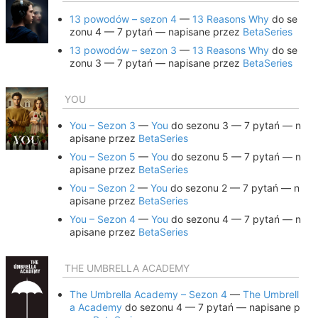
13 powodów – sezon 4
—
13 Reasons Why
do se
zonu 4 — 7 pytań — napisane przez
BetaSeries
13 powodów – sezon 3
—
13 Reasons Why
do se
zonu 3 — 7 pytań — napisane przez
BetaSeries
YOU
You – Sezon 3
—
You
do sezonu 3 — 7 pytań — n
apisane przez
BetaSeries
You – Sezon 5
—
You
do sezonu 5 — 7 pytań — n
apisane przez
BetaSeries
You – Sezon 2
—
You
do sezonu 2 — 7 pytań — n
apisane przez
BetaSeries
You – Sezon 4
—
You
do sezonu 4 — 7 pytań — n
apisane przez
BetaSeries
THE UMBRELLA ACADEMY
The Umbrella Academy – Sezon 4
—
The Umbrell
a Academy
do sezonu 4 — 7 pytań — napisane p