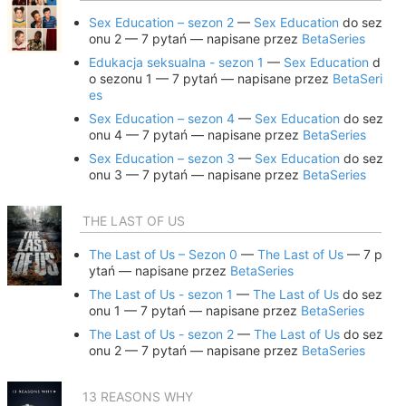
Sex Education – sezon 2
—
Sex Education
do sez
onu 2 — 7 pytań — napisane przez
BetaSeries
Edukacja seksualna - sezon 1
—
Sex Education
d
o sezonu 1 — 7 pytań — napisane przez
BetaSeri
es
Sex Education – sezon 4
—
Sex Education
do sez
onu 4 — 7 pytań — napisane przez
BetaSeries
Sex Education – sezon 3
—
Sex Education
do sez
onu 3 — 7 pytań — napisane przez
BetaSeries
THE LAST OF US
The Last of Us – Sezon 0
—
The Last of Us
— 7 p
ytań — napisane przez
BetaSeries
The Last of Us - sezon 1
—
The Last of Us
do sez
onu 1 — 7 pytań — napisane przez
BetaSeries
The Last of Us - sezon 2
—
The Last of Us
do sez
onu 2 — 7 pytań — napisane przez
BetaSeries
13 REASONS WHY