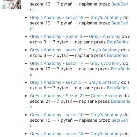
sezonu 13 — 7 pytań — napisane przez
BetaSeri
es
Grey's Anatomy - sezon 19
—
Grey's Anatomy
do
sezonu 19 — 7 pytań — napisane przez
BetaSeri
es
Grey's Anatomy - Sezon 3
—
Grey's Anatomy
do s
ezonu 3 — 7 pytań — napisane przez
BetaSeries
Grey's Anatomy - sezon 8
—
Grey's Anatomy
do s
ezonu 8 — 7 pytań — napisane przez
BetaSeries
Grey's Anatomy - sezon 17
—
Grey's Anatomy
do
sezonu 17 — 7 pytań — napisane przez
BetaSerie
s
Grey's Anatomy - sezon 5
—
Grey's Anatomy
do s
ezonu 5 — 7 pytań — napisane przez
BetaSeries
Grey's Anatomy - Sezon 21
—
Grey's Anatomy
do
sezonu 21 — 7 pytań — napisane przez
BetaSerie
s
Grey's Anatomy - sezon 10
—
Grey's Anatomy
do
sezonu 10 — 7 pytań — napisane przez
BetaSeri
es
Grey's Anatomy - sezon 18
—
Grey's Anatomy
do