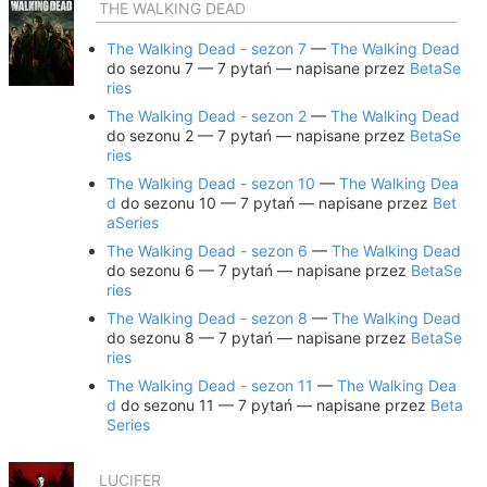
THE WALKING DEAD
The Walking Dead - sezon 7
—
The Walking Dead
do sezonu 7 — 7 pytań — napisane przez
BetaSe
ries
The Walking Dead - sezon 2
—
The Walking Dead
do sezonu 2 — 7 pytań — napisane przez
BetaSe
ries
The Walking Dead - sezon 10
—
The Walking Dea
d
do sezonu 10 — 7 pytań — napisane przez
Bet
aSeries
The Walking Dead - sezon 6
—
The Walking Dead
do sezonu 6 — 7 pytań — napisane przez
BetaSe
ries
The Walking Dead - sezon 8
—
The Walking Dead
do sezonu 8 — 7 pytań — napisane przez
BetaSe
ries
The Walking Dead - sezon 11
—
The Walking Dea
d
do sezonu 11 — 7 pytań — napisane przez
Beta
Series
LUCIFER