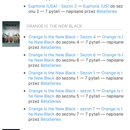
Euphoria (USA) - Sezon 2
—
Euphoria (US)
do sez
onu 2 — 7 pytań — napisane przez
BetaSeries
ORANGE IS THE NEW BLACK
Orange Is the New Black – Sezon 4
—
Orange Is t
he New Black
do sezonu 4 — 7 pytań — napisane
przez
BetaSeries
Orange Is the New Black – Sezon 6
—
Orange Is t
he New Black
do sezonu 6 — 7 pytań — napisane
przez
BetaSeries
Orange Is the New Black – Sezon 1
—
Orange Is t
he New Black
do sezonu 1 — 7 pytań — napisane
przez
BetaSeries
Orange Is the New Black – sezon 5
—
Orange Is t
he New Black
do sezonu 5 — 7 pytań — napisane
przez
BetaSeries
Orange Is the New Black – sezon 7
—
Orange Is t
he New Black
do sezonu 7 — 7 pytań — napisane
przez
BetaSeries