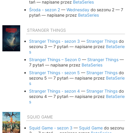
tań — napisane przez
BetaSeries
Środa - sezon 2
—
Wednesday
do sezonu 2 — 7
pytań — napisane przez
BetaSeries
STRANGER THINGS
Stranger Things - sezon 3
—
Stranger Things
do
sezonu 3 — 7 pytań — napisane przez
BetaSerie
s
Stranger Things – Sezon 0
—
Stranger Things
—
7 pytań — napisane przez
BetaSeries
Stranger Things - sezon 5
—
Stranger Things
do
sezonu 5 — 7 pytań — napisane przez
BetaSerie
s
Stranger Things - sezon 4
—
Stranger Things
do
sezonu 4 — 7 pytań — napisane przez
BetaSerie
s
SQUID GAME
Squid Game - sezon 3
—
Squid Game
do sezonu