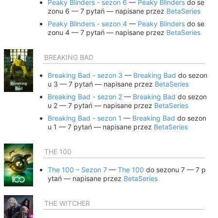
Peaky Blinders - sezon 6
—
Peaky Blinders
do se
zonu 6 — 7 pytań — napisane przez
BetaSeries
Peaky Blinders - sezon 4
—
Peaky Blinders
do se
zonu 4 — 7 pytań — napisane przez
BetaSeries
BREAKING BAD
Breaking Bad - sezon 3
—
Breaking Bad
do sezon
u 3 — 7 pytań — napisane przez
BetaSeries
Breaking Bad - sezon 2
—
Breaking Bad
do sezon
u 2 — 7 pytań — napisane przez
BetaSeries
Breaking Bad - sezon 1
—
Breaking Bad
do sezon
u 1 — 7 pytań — napisane przez
BetaSeries
THE 100
The 100 – Sezon 7
—
The 100
do sezonu 7 — 7 p
ytań — napisane przez
BetaSeries
THE WITCHER