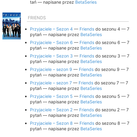
tań — napisane przez
BetaSeries
FRIENDS
Przyjaciele – Sezon 4
—
Friends
do sezonu 4 — 7
pytań — napisane przez
BetaSeries
Przyjaciele – Sezon 6
—
Friends
do sezonu 6 — 7
pytań — napisane przez
BetaSeries
Przyjaciele – Sezon 3
—
Friends
do sezonu 3 — 7
pytań — napisane przez
BetaSeries
Przyjaciele – sezon 9
—
Friends
do sezonu 9 — 7
pytań — napisane przez
BetaSeries
Przyjaciele – sezon 7
—
Friends
do sezonu 7 — 7
pytań — napisane przez
BetaSeries
Przyjaciele – Sezon 5
—
Friends
do sezonu 5 — 7
pytań — napisane przez
BetaSeries
Przyjaciele – Sezon 2
—
Friends
do sezonu 2 — 7
pytań — napisane przez
BetaSeries
Przyjaciele – Sezon 8
—
Friends
do sezonu 8 — 7
pytań — napisane przez
BetaSeries