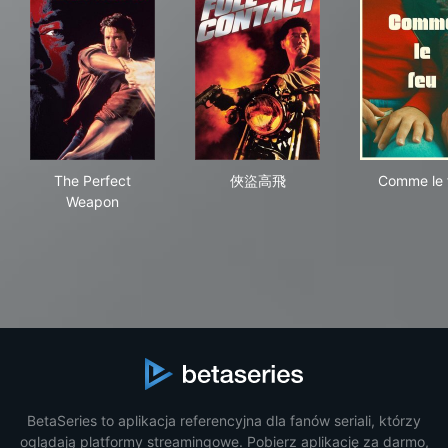
The Perfect Weapon
俠盜高飛
Com
The Perfect
俠盜高飛
Comme le 
Weapon
BetaSeries to aplikacja referencyjna dla fanów seriali, którzy
oglądają platformy streamingowe. Pobierz aplikację za darmo,