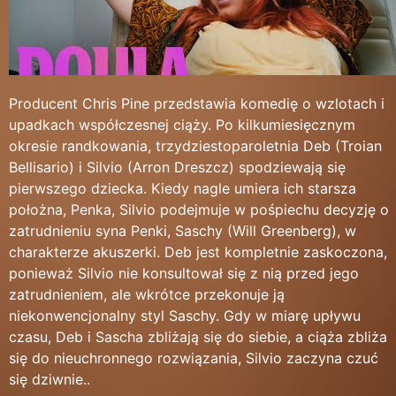
Producent Chris Pine przedstawia komedię o wzlotach i
upadkach współczesnej ciąży. Po kilkumiesięcznym
okresie randkowania, trzydziestoparoletnia Deb (Troian
Bellisario) i Silvio (Arron Dreszcz) spodziewają się
pierwszego dziecka. Kiedy nagle umiera ich starsza
położna, Penka, Silvio podejmuje w pośpiechu decyzję o
zatrudnieniu syna Penki, Saschy (Will Greenberg), w
charakterze akuszerki. Deb jest kompletnie zaskoczona,
ponieważ Silvio nie konsultował się z nią przed jego
zatrudnieniem, ale wkrótce przekonuje ją
niekonwencjonalny styl Saschy. Gdy w miarę upływu
czasu, Deb i Sascha zbliżają się do siebie, a ciąża zbliża
się do nieuchronnego rozwiązania, Silvio zaczyna czuć
się dziwnie..