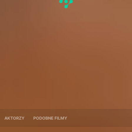
AKTORZY
PODOBNE FILMY