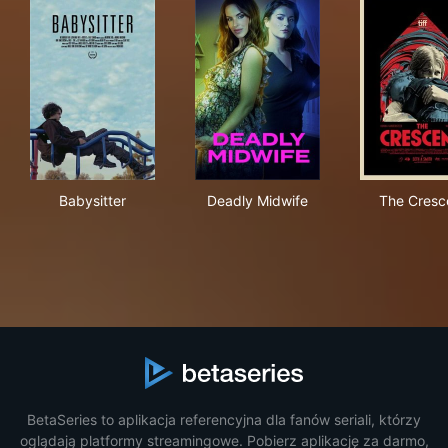
Babysitter
Deadly Midwife
The
Babysitter
Deadly Midwife
The Cresc
BetaSeries to aplikacja referencyjna dla fanów seriali, którzy
oglądają platformy streamingowe. Pobierz aplikację za darmo,